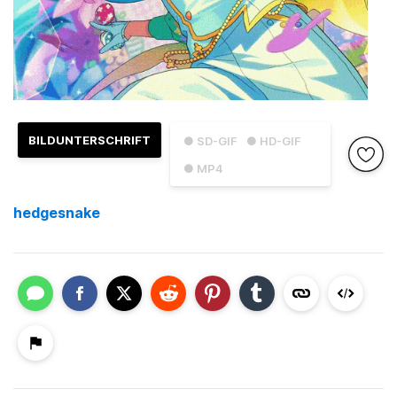
BILDUNTERSCHRIFT
● SD-GIF
● HD-GIF
● MP4
hedgesnake