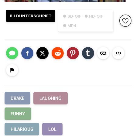
BILDUNTERSCHRIFT
● SD-GIF
● HD-GIF
● MP4
DRAKE
LAUGHING
FUNNY
HILARIOUS
LOL