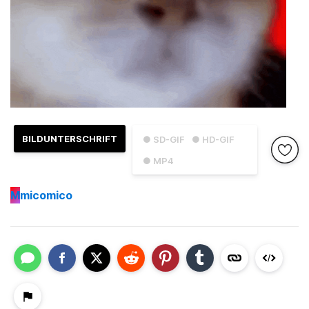
BILDUNTERSCHRIFT
● SD-GIF
● HD-GIF
● MP4
M
micomico