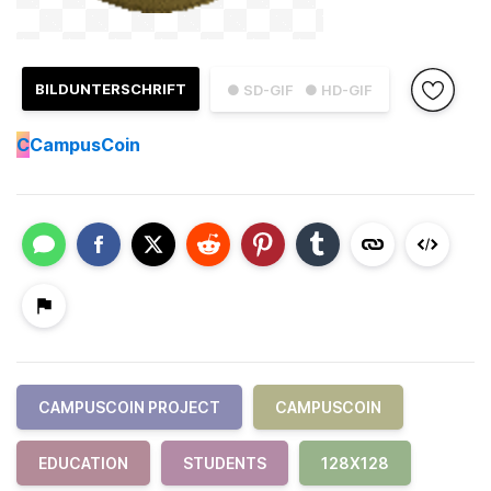
BILDUNTERSCHRIFT
● SD-GIF
● HD-GIF
C
CampusCoin
CAMPUSCOIN PROJECT
CAMPUSCOIN
EDUCATION
STUDENTS
128X128