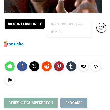
BILDUNTERSCHRIFT
● SD-GIF
● HD-GIF
● MP4
T
tookicka
BENEDICT CUMBERBATCH
ENDGAME