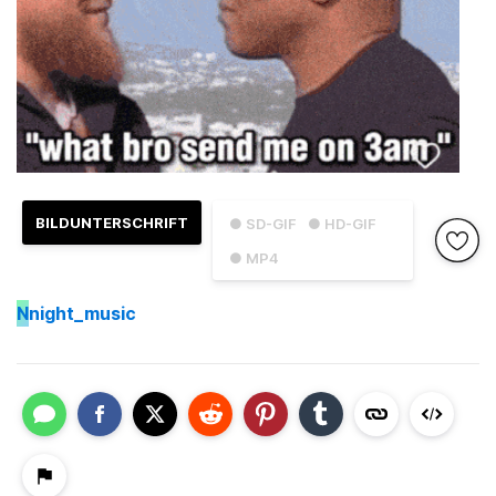
BILDUNTERSCHRIFT
● SD-GIF
● HD-GIF
● MP4
N
night_music