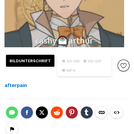
BILDUNTERSCHRIFT
● SD-GIF
● HD-GIF
● MP4
afterpain