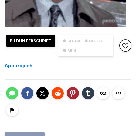
BILDUNTERSCHRIFT
● SD-GIF
● HD-GIF
● MP4
Appurajosh