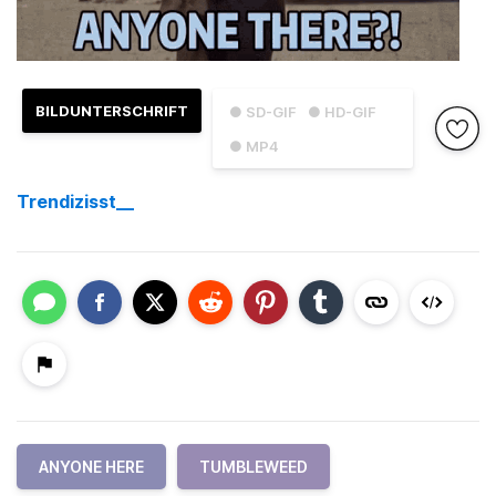
BILDUNTERSCHRIFT
● SD-GIF
● HD-GIF
● MP4
Trendizisst__
ANYONE HERE
TUMBLEWEED