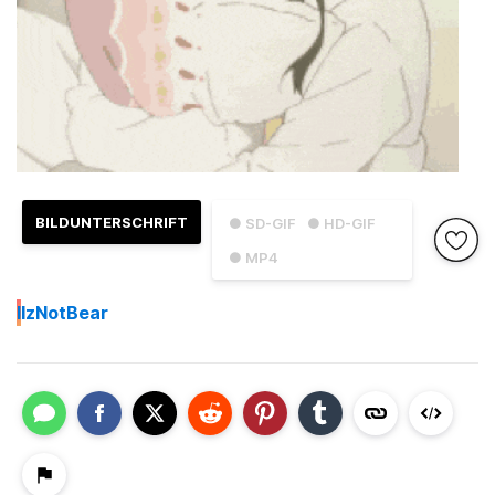
BILDUNTERSCHRIFT
● SD-GIF
● HD-GIF
● MP4
I
IzNotBear