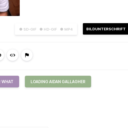
BILDUNTERSCHRIFT
● SD-GIF
● HD-GIF
● MP4
R WHAT
LOADING AIDAN GALLAGHER