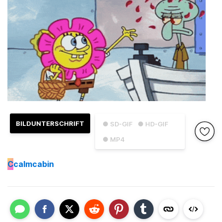
BILDUNTERSCHRIFT
● SD-GIF
● HD-GIF
● MP4
C
calmcabin