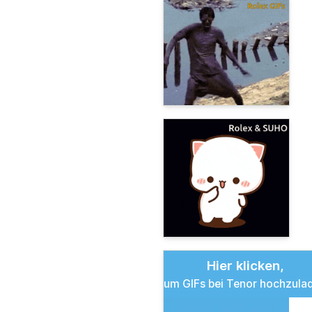
Hier klicken,
um GIFs bei Tenor hochzula