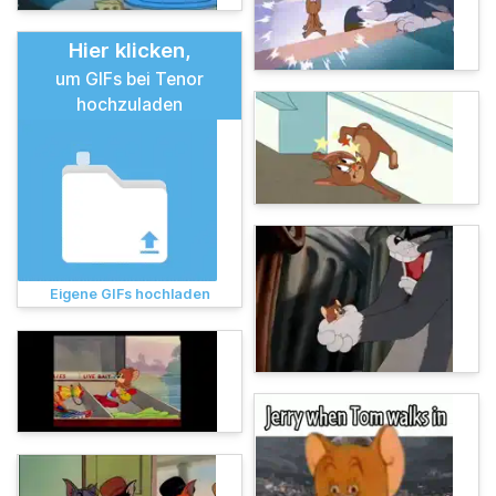
Hier klicken,
um GIFs bei Tenor
hochzuladen
Eigene GIFs hochladen