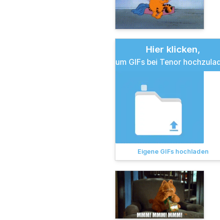
Hier klicken,
um GIFs bei Tenor hochzula
Eigene GIFs hochladen