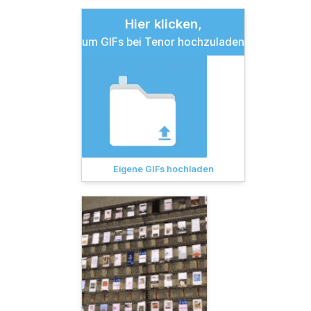
Hier klicken,
um GIFs bei Tenor hochzuladen
Eigene GIFs hochladen