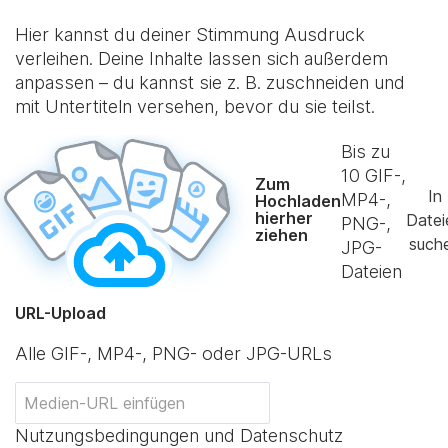
Hier kannst du deiner Stimmung Ausdruck
verleihen. Deine Inhalte lassen sich außerdem
anpassen – du kannst sie z. B. zuschneiden und
mit Untertiteln versehen, bevor du sie teilst.
Bis zu
10
GIF-,
Zum
In
MP4-,
Hochladen
hierher
Datei
PNG-,
ziehen
such
JPG-
Dateien
URL-Upload
Alle GIF-, MP4-, PNG- oder JPG-URLs
Nutzungsbedingungen und Datenschutz