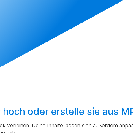
r hoch
oder
erstelle sie aus 
k verleihen. Deine Inhalte lassen sich außerdem anpas
e teilst.