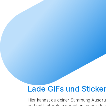
Lade GIFs und Sticke
Hier kannst du deiner Stimmung Ausdruc
und mit Untertiteln versehen, bevor du si