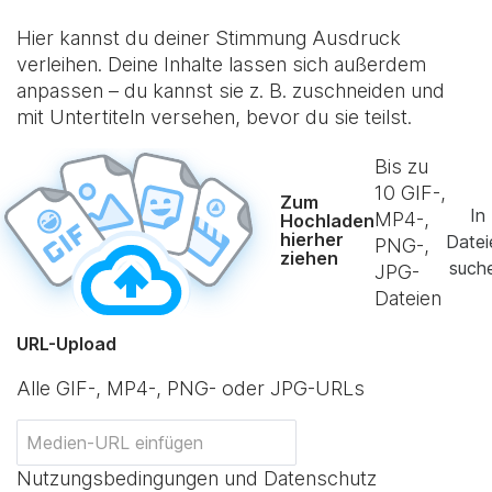
Hier kannst du deiner Stimmung Ausdruck
verleihen. Deine Inhalte lassen sich außerdem
anpassen – du kannst sie z. B. zuschneiden und
mit Untertiteln versehen, bevor du sie teilst.
Bis zu
10
GIF-,
Zum
In
MP4-,
Hochladen
hierher
Datei
PNG-,
ziehen
such
JPG-
Dateien
URL-Upload
Alle GIF-, MP4-, PNG- oder JPG-URLs
Nutzungsbedingungen und Datenschutz