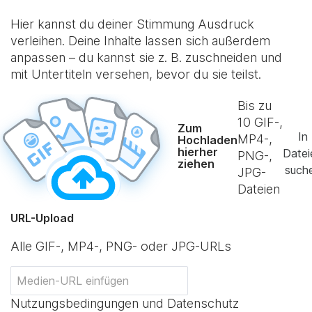
Hier kannst du deiner Stimmung Ausdruck
verleihen. Deine Inhalte lassen sich außerdem
anpassen – du kannst sie z. B. zuschneiden und
mit Untertiteln versehen, bevor du sie teilst.
Bis zu
10
GIF-,
Zum
In
MP4-,
Hochladen
hierher
Datei
PNG-,
ziehen
such
JPG-
Dateien
URL-Upload
Alle GIF-, MP4-, PNG- oder JPG-URLs
Nutzungsbedingungen und Datenschutz