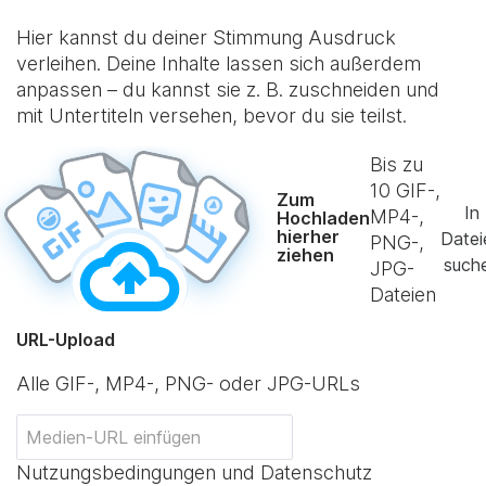
Hier kannst du deiner Stimmung Ausdruck
verleihen. Deine Inhalte lassen sich außerdem
anpassen – du kannst sie z. B. zuschneiden und
mit Untertiteln versehen, bevor du sie teilst.
Bis zu
10
GIF-,
Zum
In
MP4-,
Hochladen
hierher
Datei
PNG-,
ziehen
such
JPG-
Dateien
URL-Upload
Alle GIF-, MP4-, PNG- oder JPG-URLs
Nutzungsbedingungen und Datenschutz