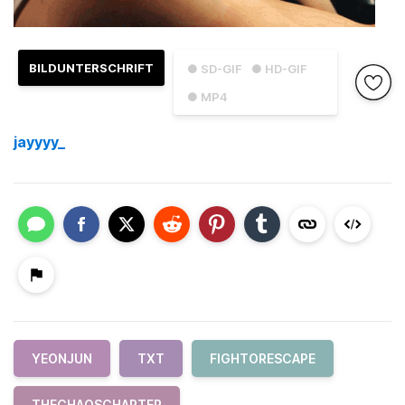
BILDUNTERSCHRIFT
● SD-GIF
● HD-GIF
● MP4
jayyyy_
YEONJUN
TXT
FIGHTORESCAPE
THECHAOSCHAPTER