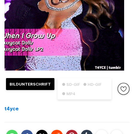
BILDUNTERSCHRIFT
● SD-GIF
● HD-GIF
● MP4
t4yce