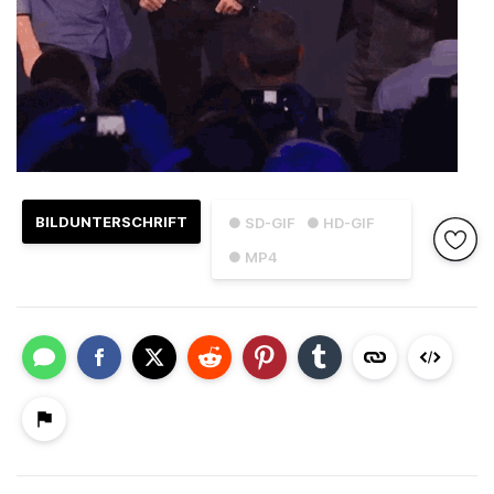
BILDUNTERSCHRIFT
● SD-GIF
● HD-GIF
● MP4