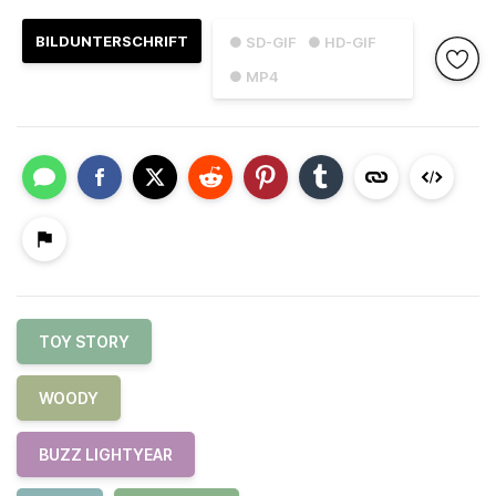
BILDUNTERSCHRIFT
● SD-GIF
● HD-GIF
● MP4
TOY STORY
WOODY
BUZZ LIGHTYEAR