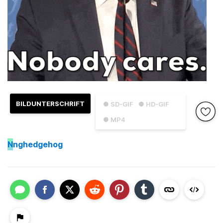
BILDUNTERSCHRIFT
● SD-GIF
● HD-GIF
● MP4
N
nghedgehog