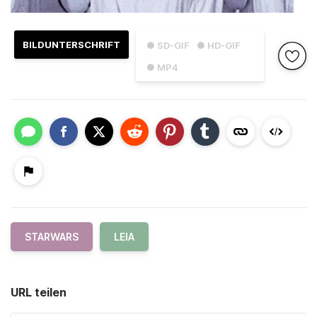
BILDUNTERSCHRIFT
● SD-GIF
● HD-GIF
● MP4
STARWARS
LEIA
URL teilen