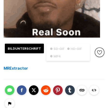
BILDUNTERSCHRIFT
● SD-GIF
● HD-GIF
● MP4
MRExtractor