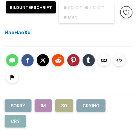
BILDUNTERSCHRIFT
● SD-GIF
● HD-GIF
● MP4
HaoHaoXu
SORRY
IM
SO
CRYING
CRY