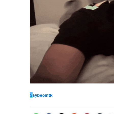
S
sybeomtk