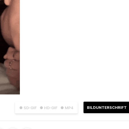
BILDUNTERSCHRIFT
● SD-GIF
● HD-GIF
● MP4