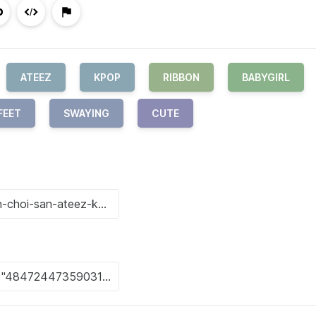
ATEEZ
KPOP
RIBBON
BABYGIRL
FEET
SWAYING
CUTE