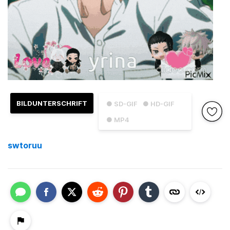
BILDUNTERSCHRIFT
● SD-GIF
● HD-GIF
● MP4
swtoruu