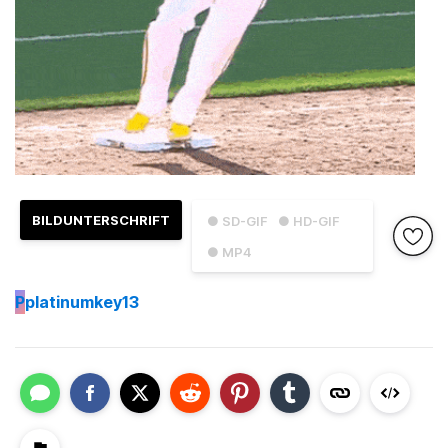
BILDUNTERSCHRIFT
● SD-GIF
● HD-GIF
● MP4
P
platinumkey13