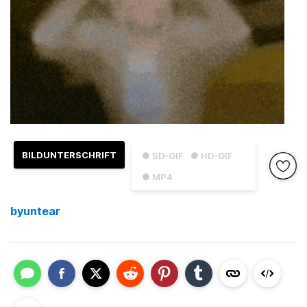
BILDUNTERSCHRIFT
● SD-GIF
● HD-GIF
● MP4
byuntear