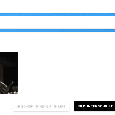
BILDUNTERSCHRIFT
● SD-GIF
● HD-GIF
● MP4