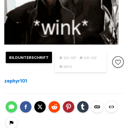
BILDUNTERSCHRIFT
● SD-GIF
● HD-GIF
● MP4
zephyr101