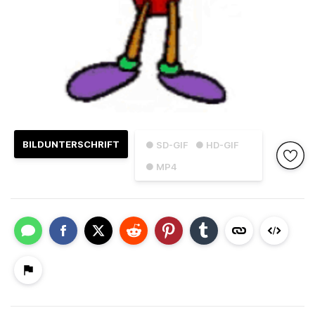
BILDUNTERSCHRIFT
● SD-GIF
● HD-GIF
● MP4