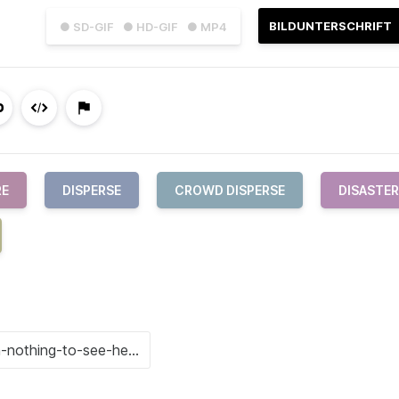
BILDUNTERSCHRIFT
● SD-GIF
● HD-GIF
● MP4
RE
DISPERSE
CROWD DISPERSE
DISASTER