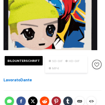
BILDUNTERSCHRIFT
● SD-GIF
● HD-GIF
● MP4
LavoratoDante