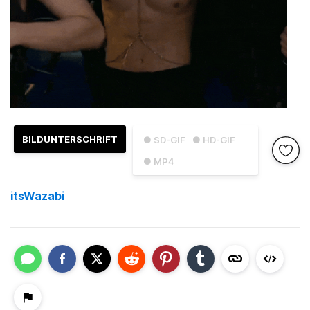
BILDUNTERSCHRIFT
● SD-GIF
● HD-GIF
● MP4
itsWazabi