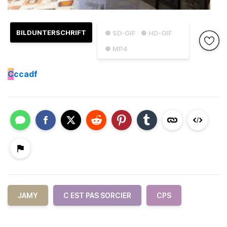
BILDUNTERSCHRIFT
● SD-GIF
● HD-GIF
● MP4
C
ccadf
JAMY
C EST PAS SORCIER
CPS