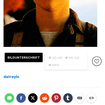
BILDUNTERSCHRIFT
● SD-GIF
● HD-GIF
● MP4
datreylo