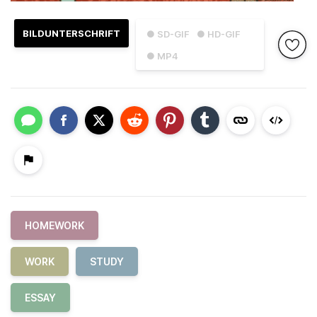
BILDUNTERSCHRIFT
● SD-GIF
● HD-GIF
● MP4
HOMEWORK
WORK
STUDY
ESSAY