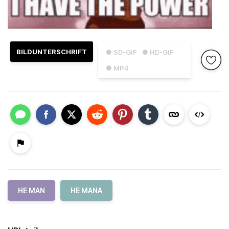
BILDUNTERSCHRIFT
● SD-GIF
● HD-GIF
● MP4
HE MAN
HE MANA