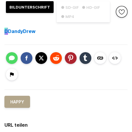
BILDUNTERSCHRIFT
● SD-GIF
● HD-GIF
● MP4
D
DandyDrew
HAPPY
URL teilen