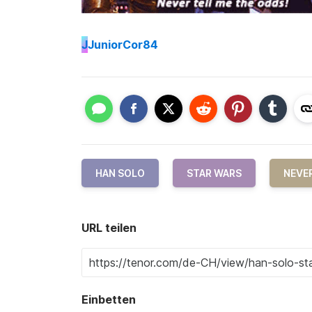
J
JuniorCor84
HAN SOLO
STAR WARS
NEVER
URL teilen
Einbetten