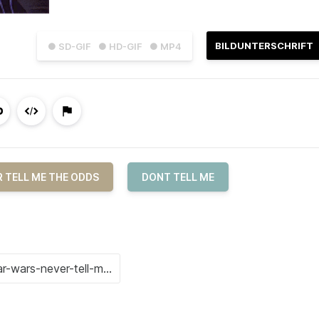
BILDUNTERSCHRIFT
● SD-GIF
● HD-GIF
● MP4
 TELL ME THE ODDS
DONT TELL ME