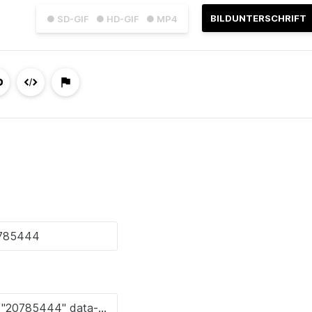
BILDUNTERSCHRIFT
● SD-GIF
● HD-GIF
● MP4