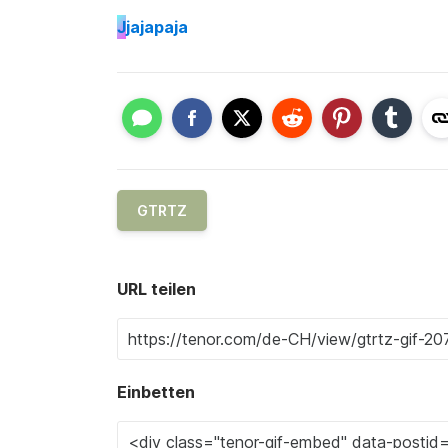
J
jajapaja
GTRTZ
URL teilen
Einbetten