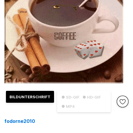
BILDUNTERSCHRIFT
● SD-GIF
● HD-GIF
● MP4
fodorne2010