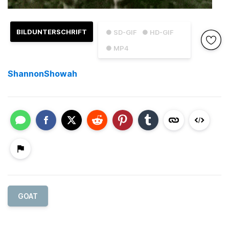
BILDUNTERSCHRIFT
● SD-GIF
● HD-GIF
● MP4
ShannonShowah
GOAT