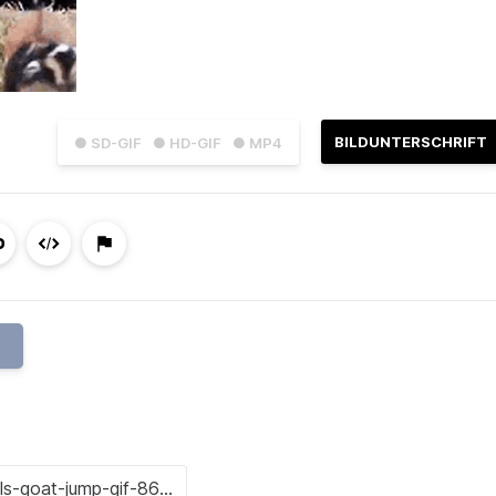
BILDUNTERSCHRIFT
● SD-GIF
● HD-GIF
● MP4
P