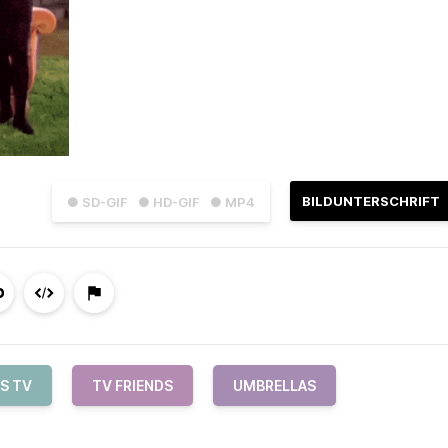
BILDUNTERSCHRIFT
● SD-GIF
● HD-GIF
● MP4
S TV
TV FRIENDS
UMBRELLAS